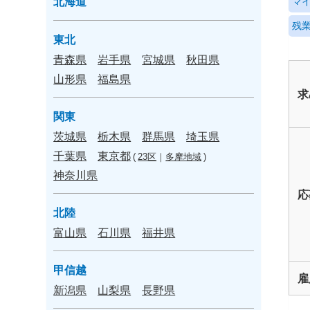
北海道
マ
残業
東北
青森県
岩手県
宮城県
秋田県
山形県
福島県
求
関東
茨城県
栃木県
群馬県
埼玉県
千葉県
東京都
(
23区
｜
多摩地域
)
神奈川県
応
北陸
富山県
石川県
福井県
甲信越
雇
新潟県
山梨県
長野県