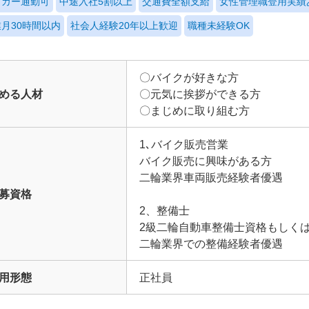
イカー通勤可
中途入社5割以上
交通費全額支給
女性管理職登用実績
月30時間以内
社会人経験20年以上歓迎
職種未経験OK
〇バイクが好きな方
める人材
〇元気に挨拶ができる方
〇まじめに取り組む方
1､バイク販売営業
バイク販売に興味がある方
二輪業界車両販売経験者優遇
募資格
2、整備士
2級二輪自動車整備士資格もしく
二輪業界での整備経験者優遇
用形態
正社員