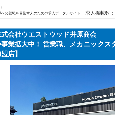
載！
求人掲載数：
ク業界への就職を目指す人のための求人ポータルサイト
株式会社ウエストウッド井原商会
◆事業拡大中！ 営業職、メカニックス
加盟店】