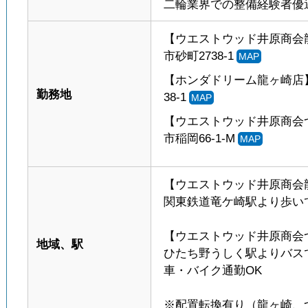
二輪業界での整備経験者優
【ウエストウッド井原商会龍ヶ
市砂町2738-1
MAP
【ホンダドリーム龍ヶ崎店】〒
勤務地
38-1
MAP
【ウエストウッド井原商会つく
市稲岡66-1-M
MAP
【ウエストウッド井原商会
関東鉄道竜ケ崎駅より歩いて
【ウエストウッド井原商会
地域、駅
ひたち野うしく駅よりバスで
車・バイク通勤OK
※配置転換有り（龍ヶ崎、