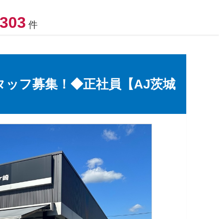
303
件
タッフ募集！◆正社員【AJ茨城