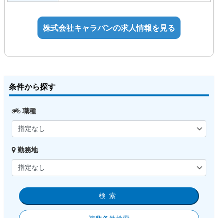
経験不問： バイク業界未経験、異業種か
の変更の範囲】
らの転職も歓迎します。
店舗運営・管理に関わる業務全般（適性
学歴不問： あなたの「これから」を評価
株式会社キャラバンの求人情報を見る
や成長に応じて、将来的なマネジメント
します。
業務への拡大あり）
条件から探す
職種
勤務地
検索