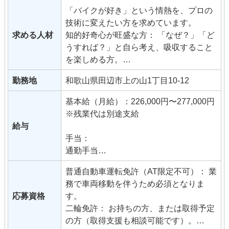
フロント・接客業務： 車両販売のご提案
「バイクが好き」という情熱を、プロの
から、カスタム、レンタルバイクの受
技術に変えたい方を求めています。
付・管理。
求める人材
知的好奇心が旺盛な方： 「なぜ？」「ど
ピット補助・カスタム制作： 納車整備の
うすれば？」と自ら考え、吸収すること
補助や、お客様のこだわりを形にするカ
を楽しめる方。
スタム車両の制作サポート。
チャレンジ精神がある方： 難しい課題に
地域貢献（災害協定）： 田辺市との災害
勤務地
和歌山県田辺市上の山1丁目10-12
対しても、粘り強く取り組める方。
時協定に基づく、災害用車両の整備や運
チームワークを大切にする方： 少人数で
用体制の構築。
基本給（月給）：226,000円〜277,000円
助け合い、目標に向かって進める方。
店舗運営のDX化： 効率的な在庫管理や
※残業代は別途支給
家庭と仕事を両立したい方： 責任感を持
システム運用を通じた、次世代のバイク
給与
って仕事に取り組みつつ、私生活も大切
ショップ運営。 【仕事のハードルについ
手当：
にしたいという意欲のある方。
て】
通勤手当
★未経験者大歓迎。現在のスキルより
多種多様な車両を扱うため、覚える知識
技能手当・資格手当
も、あなたの「伸びしろ」と「熱量」を
普通自動車運転免許（AT限定不可）： 業
は膨大です。正直、簡単にこなせる仕事
重視して採用します。
務で車両移動を伴うため必須となりま
ではありません。しかし、仕入れから地
試用期間：6ヶ月（同条件）
応募資格
す。
域貢献まで「バイク屋のすべて」に深く
二輪免許： お持ちの方、または取得予定
関われるため、どこへ行っても通用する
の方（取得支援も相談可能です）。
本物の実力が身につきます。 【仕事内容