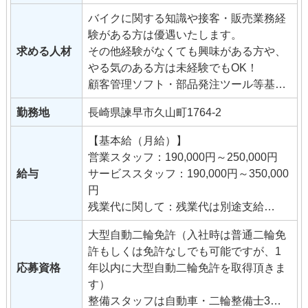
整備スタッフ＝お客様の愛車の修理・点
バイクに関する知識や接客・販売業務経
検・車検・パーツ取付・コーティング施
験がある方は優遇いたします。
工
求める人材
その他経験がなくても興味がある方や、
やる気のある方は未経験でもOK！
顧客管理ソフト・部品発注ツール等基本
的にパソコンを利用しますので、それな
勤務地
長崎県諫早市久山町1764-2
りにパソコンへの苦手意識のない方。
【基本給（月給）】
営業スタッフ：190,000円～250,000円
給与
サービススタッフ：190,000円～350,000
円
残業代に関して：残業代は別途支給
試用期間：6カ月
大型自動二輪免許（入社時は普通二輪免
※使用期間中の労働条件に変更はありま
許もしくは免許なしでも可能ですが、1
せん
応募資格
年以内に大型自動二輪免許を取得頂きま
す）
【手当】
整備スタッフは自動車・二輪整備士3級
通勤手当