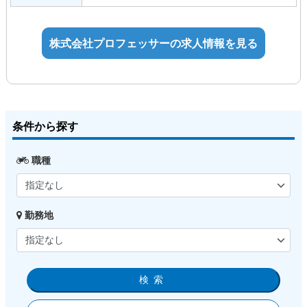
以上が望ましい
達成手当
資格なしの場合は将来的に整備士資格を
住宅手当
取得していただきます
株式会社プロフェッサーの求人情報を見る
家族手当
整備士2級以上資格手当：10,000円
検査員資格手当：10,000円
【時給】
条件から探す
1,031円～
職種
勤務地
検索