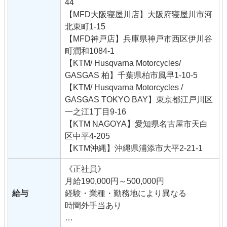
44
・全国のオークション会社との各種業務
【MFD大阪寝屋川店】大阪府寝屋川市河
・広告、WEB等の企画、運営
北東町1-15
【MFD神戸店】兵庫県神戸市西区伊川谷
町潤和1084-1
【KTM/ Husqvarna Motorcycles/
GASGAS 柏】千葉県柏市風早1-10-5
【KTM/ Husqvarna Motorcycles /
GASGAS TOKYO BAY】東京都江戸川区
一之江1丁目9-16
【KTM NAGOYA】愛知県名古屋市天白
区中平4-205
【KTM沖縄】沖縄県浦添市大平2-21-1
《正社員》
月給190,000円～500,000円
給与
経験・業種・勤務地により異なる
時間外手当あり