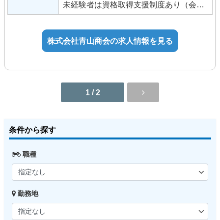
未経験者は資格取得支援制度あり（会社
メーカー指定は無くオールジャンルの車
■手当
全額負担） ＜歓迎条件＞
両を取り扱います。
通勤手当
・高卒（工業高校出身者歓迎！）、専門
ディーラーなどでは得られない幅広い整
役職手当
卒、大学卒も勿論OK！（新卒・第二新卒
株式会社青山商会の求人情報を見る
備知識、経験を身につけられる環境で
技能手当・資格手当
OK）
す。 【転居を伴う転勤無し。地域に根差
精勤手当
・自動車検査員
して働けます】
住宅手当
・整備士・メカニック経験者（板金塗装
転居を伴う転勤はありません。
家族手当
経験者/自動車板金塗装経験者/大型トラッ
地域に根差して働くことが出来て、お客
1 / 2
ク整備士/バイク整備士経験者/航空整備士
様と永いお付き合いが出来る環境です。
経験者/トラック整備士経験者/建設機械整
【資格取得を応援します】
備）
資格取得（2級・3級整備士等）に関わる
条件から探す
・ハローワークでお仕事を探している方
費用を全額負担します。
・中型免許保持者
職種
・大型免許保持者
・整備経験者
・車やバイクが好きな方
勤務地