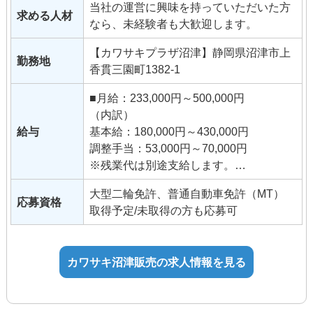
当社の運営に興味を持っていただいた方
求める人材
なら、未経験者も大歓迎します。
【カワサキプラザ沼津】静岡県沼津市上
勤務地
香貫三園町1382-1
■月給：233,000円～500,000円
（内訳）
給与
基本給：180,000円～430,000円
調整手当：53,000円～70,000円
※残業代は別途支給します。
※経験や能力、前職の給与を考慮の上、
大型二輪免許、普通自動車免許（MT）
当社規定により優遇いたします。他手当
応募資格
取得予定/未取得の方も応募可
数種類。
賞与年2回
カワサキ沼津販売の求人情報を見る
昇給有り
交通費支給
※試用期間6ヶ月（同条件）