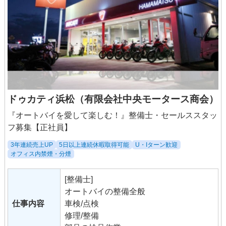
ドゥカティ浜松（有限会社中央モータース商会）
『オートバイを愛して楽しむ！』整備士・セールススタッ
フ募集【正社員】
3年連続売上UP
5日以上連続休暇取得可能
U・Iターン歓迎
オフィス内禁煙・分煙
[整備士]
オートバイの整備全般
仕事内容
車検/点検
修理/整備