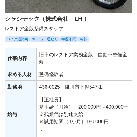
シャシテック（株式会社 LHI）
レストア全般整備スタッフ
バイク通勤可
マイカー通勤可
学歴不問
急募
旧車のレストア業務全般、自動車整備全
仕事内容
般
求める人材
整備経験者
勤務地
436-0025 掛川市下俣547-1
【正社員】
基本給（月給）：200,000円～400,000円
給与
※残業代は別途支給
※試用期間（3か月）180,000円
■手当