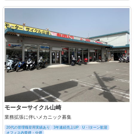
へ育てます！ もちろん二輪関係（四輪含
・試用期間3ヶ月（同条件）
む）の営業経験者は優遇いたします！
・昇給あり
異業種の営業の方のご応募も歓迎
※外回りを伴う営業は一切ありません。
【パート・アルバイト】
《こんなキャリアも目指せます！》販売
時給 1,110円～
スタッフとしてご入社されるあなたです
が、
興味の方向や資格取得により整備職への
キャリアチェンジも可能です！ 可能性は
無限大！思い切り仕事を楽しんでくださ
いね。
モーターサイクル山崎
業務拡張に伴いメカニック募集
20代の管理職登用実績あり
3年連続売上UP
U・Iターン歓迎
オフィス内禁煙・分煙