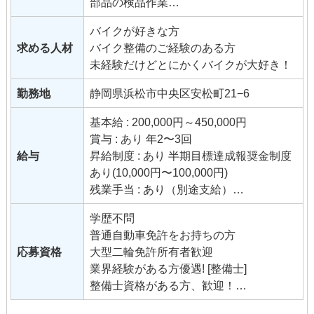
部品の検品作業
メンテナンス
バイクが好きな方
用品、部品の取り付け
求める人材
バイク整備のご経験のある方
車両納車・引取り
未経験だけどとにかくバイクが大好き！
登録業務 [セールス]
店内での接客を中心に車両及びバイク用
勤務地
静岡県浜松市中央区安松町21−6
品のお見積り、販売
事務手続き
基本給 : 200,000円～450,000円
WEBへの掲載 SNSの投稿
賞与 : あり 年2〜3回
登録業務
給与
昇給制度 : あり 半期目標達成報奨金制度
あり(10,000円〜100,000円)
残業手当 : あり（別途支給）
能力手当 : あり
学歴不問
家族手当 : あり
普通自動車免許をお持ちの方
食事手当:あり(当社規定による)
応募資格
大型二輪免許所有者歓迎
交通費 : あり(当社規定による)
業界経験がある方優遇! [整備士]
社員割引制度 : イタリア研修実績あり・
整備士資格がある方、歓迎！
各種研修制度あり
整備士資格、二輪免許取得したい方、サ