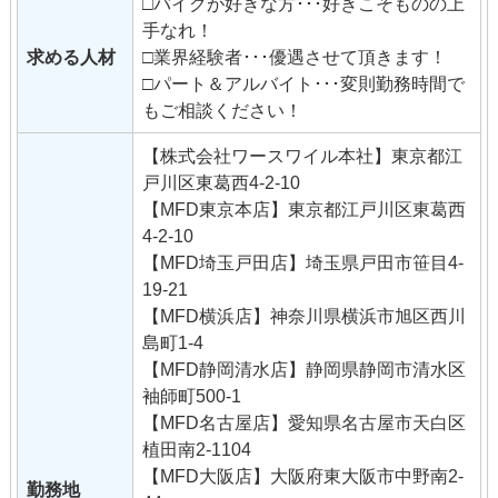
□バイクが好きな方･･･好きこそものの上
※経験者は業務請負でのアルバイト勤務
手なれ！
も可
求める人材
□業界経験者･･･優遇させて頂きます！
(ご自身の空いた時間で自由に仕事が出来
□パート＆アルバイト･･･変則勤務時間で
ます) 【店舗スタッフ：セールス】
もご相談ください！
・新車、中古車などの販売、接客業務全
般
【株式会社ワースワイル本社】東京都江
・各種イベント企画、運営(試乗会・ツー
戸川区東葛西4-2-10
リング・走行会など) 【店舗スタッフ：
【MFD東京本店】東京都江戸川区東葛西
営業事務】※パート勤務可
4-2-10
・かんたんなPC業務(入力・管理等)
【MFD埼玉戸田店】埼玉県戸田市笹目4-
・電話対応
19-21
・各種帳票などの整理
【MFD横浜店】神奈川県横浜市旭区西川
・SNS投稿 【店長候補・マネージャー候
島町1-4
補】
【MFD静岡清水店】静岡県静岡市清水区
・販売店舗の管理、運営
袖師町500-1
・複数店舗の管理、運営
【MFD名古屋店】愛知県名古屋市天白区
・商品管理や新規事業立ち上げ等 【仕入
植田南2-1104
部：査定やオークション】
【MFD大阪店】大阪府東大阪市中野南2-
勤務地
・お客様宅への出張査定