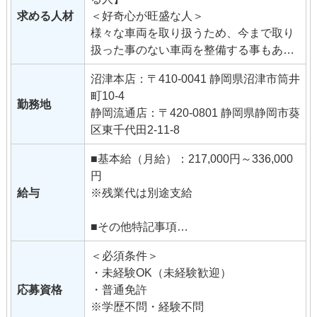
けいただいたお客様に対して整備の必要
求める人材
＜好奇心が旺盛な人＞
性、不具合の原因、実施した整備内容な
様々な車両を取り扱うため、今まで取り
どの説明も大事な仕事です。
扱った事のない車両を整備する事もあり
✽将来的にはバイクの販売も含めて、バ
ます。
イクショップに関する仕事全般を担って
沼津本店：〒410-0041 静岡県沼津市筒井
新しい経験が好きな方や探求心が強い人
いただきます。
町10-4
にはぴったりな環境です。 ＜人と話すこ
勤務地
（キャリアパスとして副店長、店長への
静岡流通店：〒420-0801 静岡県静岡市葵
とが好きな人＞
ステップアップ制度あり！）
区東千代田2-11-8
実用バイクのお客様から、車両メンテナ
未経験の方でも基礎から学ぶことができ
ンスの相談をされることが多々ありま
ます。（幅広い世代が活躍中の職場で
■基本給（月給）：217,000円～336,000
す。
す）
円
そのためお客様との距離感が近く、また
ノルマなし 〇。●。ここが魅力〇。●。
給与
※残業代は別途支給
転居を伴う転勤もないので、永いお付き
・工具片手にコツコツ仕事しているとき
合いが出来る環境です。
は充実感あり！
■その他特記事項
人と話すことが好きな人はバイクのアオ
・故障修理を直せた時の達成感！
・試用期間: 3ヶ月（同条件）
ヤマの整備士に向いています。
＜必須条件＞
・車両、用品等の社員割引あり！
・昇給あり
・未経験OK（未経験歓迎）
〇。●。〇。●。〇。●。〇。●。 【取り
・賞与あり(年2回) ※業績連動の期末賞与
応募資格
・普通免許
扱い車種制限無し。オールジャンルの車
あり
※学歴不問・経験不問
種を扱えます】