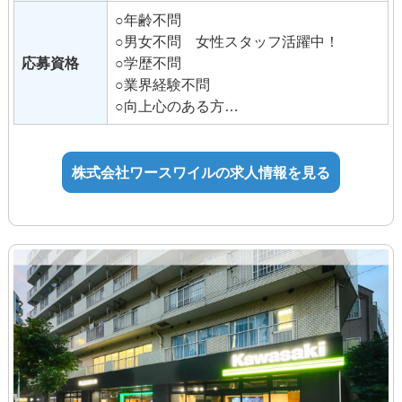
※業界・職種経験者優遇
○年齢不問
※バイク好きの未経験者大歓迎
○男女不問 女性スタッフ活躍中！
・役職手当、職能手当、運転手当、営業
応募資格
○学歴不問
手当、各種資格手当等あり
○業界経験不問
・昇給年1回(10月)、賞与は業績変動年2
○向上心のある方
回(7月・12月)
○好奇心のある方
・交通費は通勤方法、距離により当社規
○外国籍の方も在籍中
定により支給
株式会社ワースワイルの求人情報を見る
《契約社員》
◆勤務内容により要相談
《パート・アルバイト》
◆勤務地・職能により変動
例）東京であれば1,230円～
※1日3h、週2日からでも勤務可