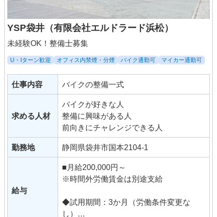
YSP袋井（有限会社エルドラード浜松）
未経験OK！整備士募集
U・Iターン歓迎
オフィス内禁煙・分煙
バイク通勤可
マイカー通勤可
仕事内容
バイクの整備一式
バイクが好きな人
求める人材
整備に興味がある人
前向きにチャレンジできる人
勤務地
静岡県袋井市国本2104-1
■月給200,000円～
※時間外労働賃金は別途支給
給与
◆試用期間：3か月（労働条件変更な
し）