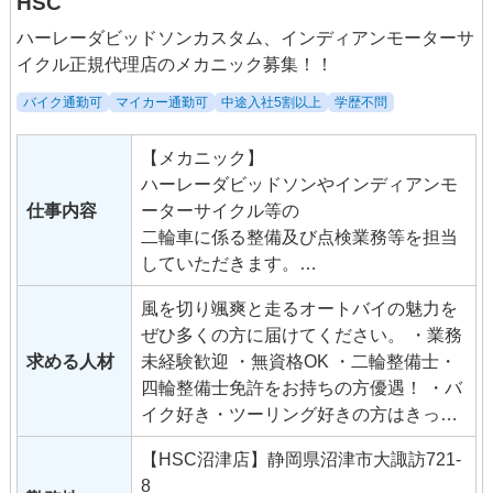
HSC
ハーレーダビッドソンカスタム、インディアンモーターサ
イクル正規代理店のメカニック募集！！
バイク通勤可
マイカー通勤可
中途入社5割以上
学歴不問
【メカニック】
ハーレーダビッドソンやインディアンモ
仕事内容
ーターサイクル等の
二輪車に係る整備及び点検業務等を担当
していただきます。
《主なの業務》
風を切り颯爽と走るオートバイの魅力を
二輪・バイクに係る業務を担当していた
ぜひ多くの方に届けてください。 ・業務
だきます。 ・二輪車の車検や整備（点
求める人材
未経験歓迎 ・無資格OK ・二輪整備士・
検・修理・チューニング・カスタムな
四輪整備士免許をお持ちの方優遇！ ・バ
ど） ・二輪展示車両の加修、洗浄、みが
イク好き・ツーリング好きの方はきっと
きなど ・お客様対応や伝票作成（順次、
楽しい！ ・整備士免許はないけど、ゆく
覚えていただきます） ・ツーリングやイ
【HSC沼津店】静岡県沼津市大諏訪721-
ゆくは取得したい方 ・年齢・学歴不問 ・
ベント出店等 【ショールーム販売スタッ
8