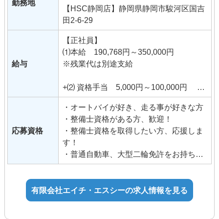
ブランクのある方も歓迎 ・ハローワーク
勤務地
フ】
【HSC静岡店】静岡県静岡市駿河区国吉
でお仕事をお探しの方 ・コミュニケーシ
ハーレーダビッドソンをはじめとした、
田2-6-29
ョン能力 ※沼津店ー静岡店間で勤務地異
二輪車に係る販売営業としてご活躍いた
動あり（応相談）
だきます。
【正社員】
バイク関連のイベントに弊社が出店時に
⑴本給 190,768円～350,000円
は
給与
※残業代は別途支給
イベントスタッフとして参加していただ
きます！ 《主なの業務》
+⑵ 資格手当 5,000円～100,000円 整
店舗にお越しいただいたお客様への車両
備士等資格、※能力・スキルなどを考慮
・オートバイが好き、走る事が好きな方
説明
し決定します。
・整備士資格がある方、歓迎！
電話でのお問合せの対応
+⑶ 役職手当 5,000円～100,000円 社
応募資格
・整備士資格を取得したい方、応援しま
カスタム・チューニングの提案と発注
内規定に準ずる
す！
（順次、覚えていただきます）
+⑷ 通勤手当 賃金規定による（上限2万
・普通自動車、大型二輪免許をお持ちの
受注後のお客様のフォロー
円）
方（取得予定も可）
イベント時現地にてお客様のご対応（イ
ベント出店時のお客様誘導、試乗案内、
その他
有限会社エイチ・エスシーの求人情報を見る
試乗誘導等）
・マイカー・バイク通勤可（無料駐車場
車検業務補助
あり）
※業界未経験でも大丈夫！趣味からプロ
・賞与あり（業績による）