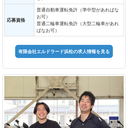
普通自動車運転免許（準中型があればな
■手当
お可）
通勤手当
応募資格
普通二輪車運転免許（大型二輪車があれ
役職手当
ばなお可）
技能手当・資格手当
達成手当
家族手当
有限会社エルドラード浜松の求人情報を見る