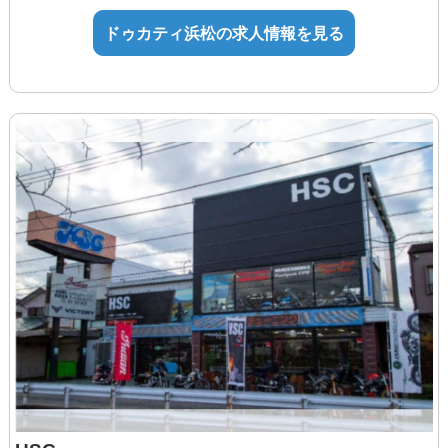
ポートします！
試用期間：半年
ドゥカティ浜松の求人情報を見る
※試用期間の条件変更無し