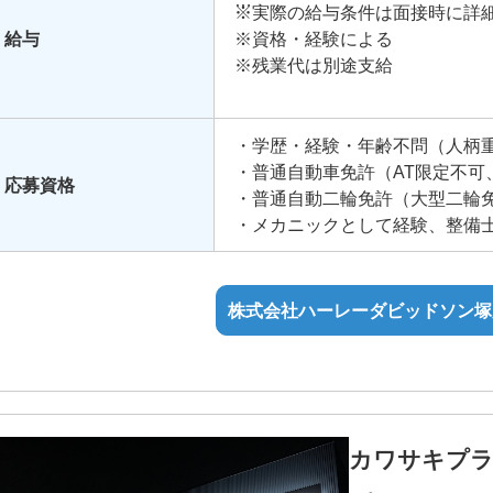
※実際の給与条件は面接時に詳
給与
※資格・経験による
※残業代は別途支給
昇給：
賞与：年2回
・学歴・経験・年齢不問（人柄
※業績により変更
・普通自動車免許（AT限定不可
応募資格
・普通自動二輪免許（大型二輪
試用期間あり：3か月、社員同様
・メカニックとして経験、整備
手当：
通勤手当
株式会社ハーレーダビッドソン塚
役職手当
営業手当
技能手当・資格手当
住宅手当
カワサキプラ