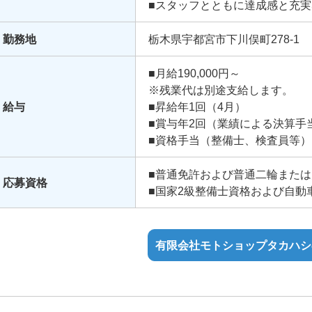
■スタッフとともに達成感と充
■スキルアップとともに自分自
勤務地
栃木県宇都宮市下川俣町278-1
■月給190,000円～
※残業代は別途支給します。
給与
■昇給年1回（4月）
■賞与年2回（業績による決算手
■資格手当（整備士、検査員等）
■家族手当（子一人あたり5,000
■通勤手当（上限15,000円）
■普通免許および普通二輪また
応募資格
※給与は能力を考慮の上、当社
■国家2級整備士資格および自動
有限会社モトショップタカハシ