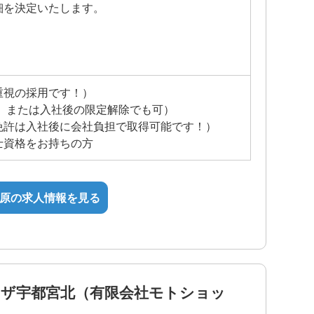
細を決定いたします。
重視の採用です！）
、または入社後の限定解除でも可）
免許は入社後に会社負担で取得可能です！）
の待遇
士資格をお持ちの方
原の求人情報を見る
ザ宇都宮北（有限会社モトショッ