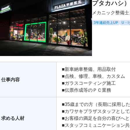
プタカハシ
メカニック整備士
3年連続売上UP
U・
■新車納車整備、用品取付
■点検、修理、車検、カスタム
仕事内容
■ガラスコーティング施工
■伝票作成等のＰＣ業務
■35歳までの方（長期に採用し
■カワサキプラザスタッフとし
求める人材
■お客様の満足を自分の喜びへ
■スタッフコミュニケーション