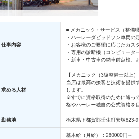
■ メカニック・サービス（整備
・ハーレーダビッドソン車両の
仕事内容
・お客様のご要望に応じたカス
・専用の診断機（コンピュータ
・新車・中古車の納車前点検、
・お客様への整備内容の説明や
【メカニック（3級整備士以上）
当店は最高の接客と技術を提供
求める人材
します。
※すでに資格取得のために通っ
格やハーレー独自の公式資格を
勤務地
栃木県下都賀郡壬生町安塚823-9
基本給（月給）：280000円～