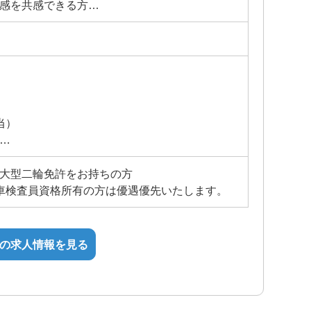
実感を共感できる方
身を成長させたい方
当）
円）
は大型二輪免許をお持ちの方
規定により決定いたします。
車検査員資格所有の方は優遇優先いたします。
の求人情報を見る