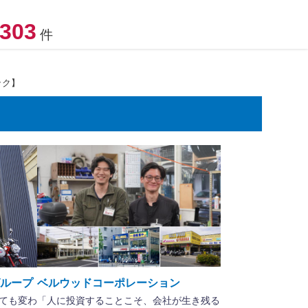
303
件
ック】