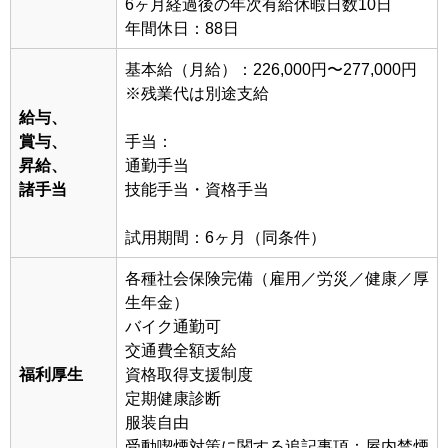
6ヶ月経過後の年次有給休暇日数10日
年間休日：88日
基本給（月給）：226,000円〜277,000円
※残業代は別途支給
給与、
賞与、
手当：
昇給、
通勤手当
諸手当
技能手当・資格手当
試用期間：6ヶ月（同条件）
各種社会保険完備（雇用／労災／健康／厚
生年金）
バイク通勤可
交通費全額支給
福利厚生
資格取得支援制度
定期健康診断
服装自由
受動喫煙対策に関する追記事項：屋内禁煙