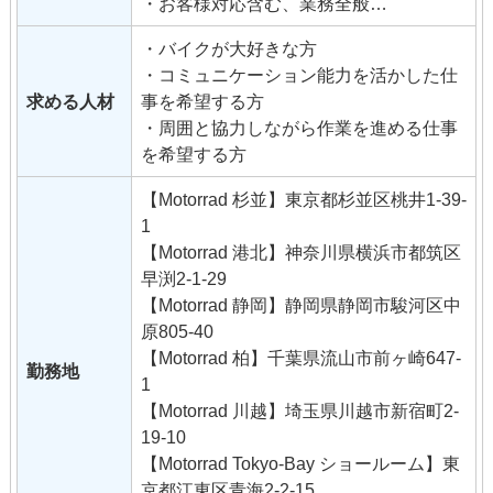
・お客様対応含む、業務全般
整備工場内はエアコン完備で、オールシ
・バイクが大好きな方
ーズン快適に働けます。
・コミュニケーション能力を活かした仕
未経験者でも先輩社員のフォローはもち
求める人材
事を希望する方
ろん、BMW Motorradによる
・周囲と協力しながら作業を進める仕事
新任研修もあり、安心してお仕事が始め
を希望する方
られます。
雇入れ直後：整備業務全般
【Motorrad 杉並】東京都杉並区桃井1-39-
変更の範囲：その他会社が指定する業務
1
■セールス
【Motorrad 港北】神奈川県横浜市都筑区
・BMW製バイク（新車、中古車）の販売
早渕2-1-29
・アクセサリ類の販売
【Motorrad 静岡】静岡県静岡市駿河区中
・保険手続き業務
原805-40
・陸運局等へバイクの登録業務
【Motorrad 柏】千葉県流山市前ヶ崎647-
勤務地
・お客様対応含む、業務全般
1
清潔感のあるショールーム内でお仕事が
【Motorrad 川越】埼玉県川越市新宿町2-
できます。
19-10
未経験者でも先輩社員のフォローはもち
【Motorrad Tokyo-Bay ショールーム】東
ろん、BMW Motorradによる
京都江東区青海2-2-15