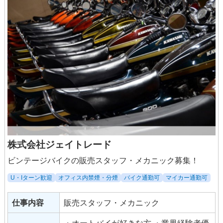
損保資格手当
定額手当
社割
株式会社ジェイトレード
ビンテージバイクの販売スタッフ・メカニック募集！
U・Iターン歓迎
オフィス内禁煙・分煙
バイク通勤可
マイカー通勤可
仕事内容
販売スタッフ・メカニック
・オートバイが好きな方 ・業界経験者優