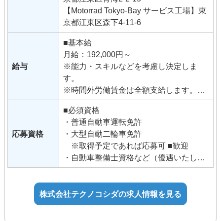
新任研修もあり、安心してお仕事が始め
【Motorrad Tokyo-Bay サービス工場】東
られます。
京都江東区森下4-11-6
雇入れ直後：セールス担当として、セー
ルス業務全般
■基本給
変更の範囲：その他会社が指定する業務
月給：192,000円～
給与
※能力・スキルなどを考慮し決定しま
す。
※時間外労働賃金は全額支給します。
■必須資格
■賞与：年2回（業績による、入社時期に
・普通自動車運転免許
よって支給対象外となる場合もございま
応募資格
・大型自動二輪車免許
す）
※取得予定であれば応募可 ■歓迎
・自動車整備士資格など（優遇いたしま
■昇給：年1回 人事考課制度あり
す）
■手当
株式会社テクノコシダの求人情報を見る
通勤手当
役職手当
技能手当・資格手当