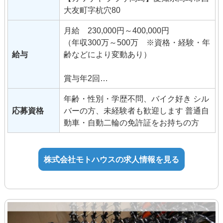
大友町字杭穴80
月給 230,000円～400,000円
（年収300万～500万 ※資格・経験・年
給与
齢などにより変動あり）
賞与年2回
昇給年1回
年齢・性別・学歴不問、バイク好き シル
交通費規定支給
応募資格
バーの方、未経験者も歓迎します 普通自
制服手当
動車・自動二輪の免許証をお持ちの方
整備士手当
資格手当
特別賞与
株式会社モトハウスの求人情報を見る
役職手当
整備手当
検査主任手当
工具手当
家族手当
食事手当