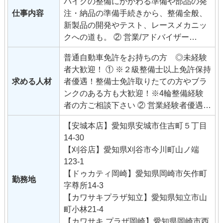
バイクの整備にかかわる準備や部品の発
仕事内容
注・納品の準備手続きから、整備全般、
新製品の開発やテスト、レースメカニッ
クへの道も。 ② 営業/アドバイザー
ご来店されたお客様に商品のご案内やバ
普通自動車免許をお持ちの方 ◎未経験
イクの特性の説明など。イベント・ツー
者大歓迎！ ① ※２級整備士以上免許保持
リングの企画や運営、新製品の開発。 ③
求める人材
者優遇！整備士免許取りたての方やブラ
一般事務
ンクのある方も大歓迎！※4輪整備経験
登録業務・顧客管理・仕入業務やＨＰ・
者の方ご相談下さい ② 営業経験者優遇
ブログの更新、イベントアシスタントな
③ ＰＣ使える方歓迎※
ど。
【安城本店】愛知県安城市住吉町５丁目
14-30
【刈谷店】愛知県刈谷市今川町山ノ端
123-1
【ドゥカティ岡崎】愛知県岡崎市矢作町
勤務地
字尊所14-3
【カワサキプラザ知立】愛知県知立市山
町小林21-4
【カワサキ プラザ岡崎】愛知県岡崎市西