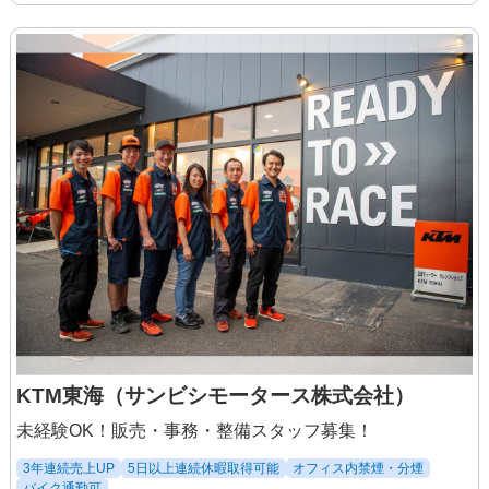
達成手当
［モデル年収］
20代メカニック社員：350万円
40代セールス社員：450万円
※前職の経験・スキルを考慮し、給与面
は変動します。
◆試用期間：あり（3ヶ月）
※試用期間中の労働条件に変更なし
KTM東海（サンビシモータース株式会社）
未経験OK！販売・事務・整備スタッフ募集！
3年連続売上UP
5日以上連続休暇取得可能
オフィス内禁煙・分煙
バイク通勤可