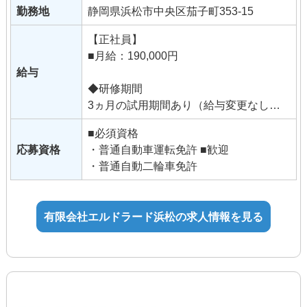
勤務地
静岡県浜松市中央区茄子町353-15
【正社員】
■月給：190,000円
給与
◆研修期間
3ヵ月の試用期間あり（給与変更なし）
■必須資格
■手当
応募資格
・普通自動車運転免許 ■歓迎
通勤手当
・普通自動二輪車免許
役職手当
技能手当
資格手当
有限会社エルドラード浜松の求人情報を見る
皆勤手当
達成手当
家族手当
食事手当