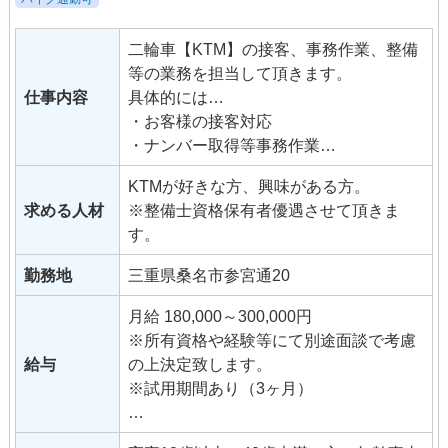
二輪車【KTM】の接客、事務作業、整備
等の業務を担当して頂きます。
仕事内容
具体的には…
・お客様の接客対応
・ナンバー取得等事務作業
・各イベント企画、準備、主催
KTMが好きな方、興味がある方。
・店頭キャンペーン企画、準備
求める人材
※整備士資格保有者優遇させて頂きま
・車両整備
す。
・定期点検整備
・車検整備
勤務地
三重県桑名市参宮通20
・展示車両のカスタム
・修理箇所、注意点等お客様への説明 入
月給 180,000～300,000円
社後は社内業務や整備などイチからじっ
※所有資格や経験等にて別途面談で考慮
くり指導致します。
給与
の上決定致します。
メーカーでの研修や社内実践業務で安心
※試用期間あり（3ヶ月）
して学べます。
基本給の他に業績による手当あり