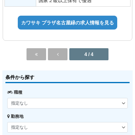
国家２級以上保有で優遇
扶養手当
交通費支給（通勤距離により上限あり）
制服貸与
カワサキ プラザ名古屋緑の求人情報を見る
整備士資格取得補助
4 / 4
条件から探す
職種
勤務地