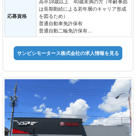
高卒18歳以上 40歳未満の方（年齢事由
役職手当あり
は長期勤続による若年層のキャリア形成
資格手当あり
応募資格
を図るため）
普通自動車免許保有
昇給あり
普通自動二輪免許保有
賞与 年2回（7月・12月）業績により支
※入社後、大型自動二輪免許を取得して
給
頂きます。
サンビシモータース株式会社の求人情報を見る