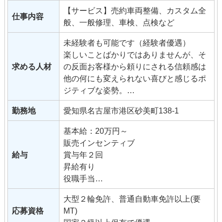
【サービス】売約車両整備、カスタム全
仕事内容
般、一般修理、車検、点検など
未経験者も可能です（経験者優遇）
楽しいことばかりではありませんが、そ
求める人材
の反面お客様から頼りにされる信頼感は
他の何にも変えられない喜びと感じるポ
ジティブな姿勢。
ある程度のパソコン基本スキル。
勤務地
愛知県名古屋市港区砂美町138-1
基本給：20万円～
販売インセンティブ
給与
賞与年２回
昇給有り
役職手当
皆勤手当
大型２輪免許、普通自動車免許以上(要
昼食手当
応募資格
MT)
残業手当