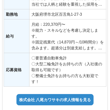
当社では人柄と経験を重視した採用を行
っていますので、「バイクが好き！」
勤務地
大阪府堺市北区百舌鳥1-27-3
「営業・整備の仕事をしてみたい！」と
いう意欲のある方をお待ちしておりま
月給：220,370円〜
す。
※能力・スキルなどを考慮し決定しま
給与
す。
※固定残業代（14,870円～/10時間分）を
含みます。超過分は別途支給します。
固定残業の金額と時間は昇格等に伴い
〇要普通自動車免許
変更になることがあります。
〇大型二輪免許をお持ちの方（入社後の
応募資格
取得も可能です）
◆交通費支給（月35,000円まで）
〇整備士免許をお持ちの方も大歓迎で
◆昇給（年2回）
す！
◆管理者手当
◆資格手当
例）整備士3級5,000円、2級10,000
株式会社 八尾カワサキの求人情報を見る
円、1級15,000円
◆イベント手当