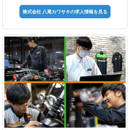
例）整備士3級5,000円、2級10,000
株式会社 八尾カワサキの求人情報を見る
円、1級15,000円
◆イベント手当
◆試用期間3ヶ月（待遇変更なし）
個別の相談がしやすいようにメンターを
付けてサポートします。残業がないよう
に上司が補助します。