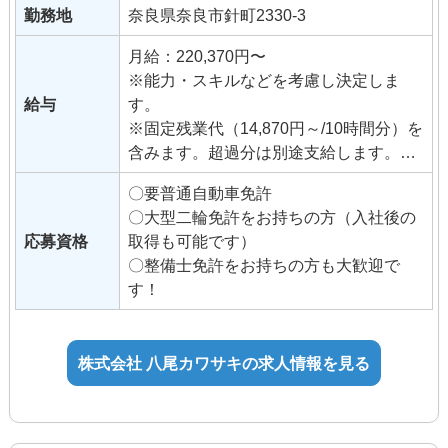
勤務地
奈良県奈良市針町2330-3
「営業・整備の仕事をしてみたい！」と
いう意欲のある方をお待ちしておりま
月給：220,370円〜
す。
※能力・スキルなどを考慮し決定しま
給与
す。
※固定残業代（14,870円～/10時間分）を
含みます。超過分は別途支給します。
固定残業の金額と時間は昇格等に伴い
〇要普通自動車免許
変更になることがあります。
〇大型二輪免許をお持ちの方（入社後の
応募資格
取得も可能です）
◆交通費支給（月35,000円まで）
〇整備士免許をお持ちの方も大歓迎で
◆昇給（年2回）
す！
◆管理者手当
◆資格手当
例）整備士3級5,000円、2級10,000
株式会社 八尾カワサキの求人情報を見る
円、1級15,000円
◆イベント手当
◆試用期間3ヶ月（待遇変更なし）