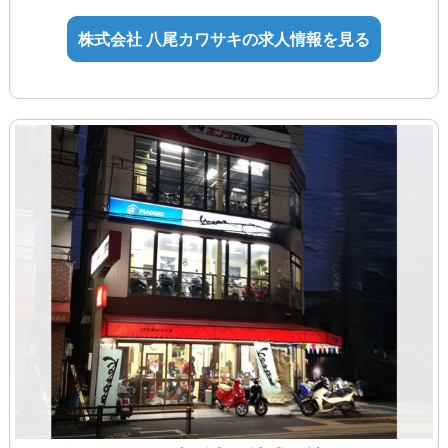
例）整備士3級5,000円、2級10,000
株式会社 八尾カワサキの求人情報を見る
円、1級15,000円
◆イベント手当
◆試用期間3ヶ月（待遇変更なし）
個別の相談がしやすいようにメンターを
付けてサポートします。残業がないよう
に上司が補助します。