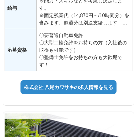
※能力・スキルなどを考慮し決定しま
給与
す。
※固定残業代（14,870円～/10時間分）を
含みます。超過分は別途支給します。
固定残業の金額と時間は昇格等に伴い
〇要普通自動車免許
変更になることがあります。
〇大型二輪免許をお持ちの方（入社後の
応募資格
取得も可能です）
◆交通費支給（月35,000円まで）
〇整備士免許をお持ちの方も大歓迎で
◆昇給（年2回）
す！
◆管理者手当
◆資格手当
例）整備士3級5,000円、2級10,000
株式会社 八尾カワサキの求人情報を見る
円、1級15,000円
◆イベント手当
◆試用期間3ヶ月（待遇変更なし）
個別の相談がしやすいようにメンターを
付けてサポートします。残業がないよう
に上司が補助します。