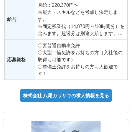
いう意欲のある方をお待ちしておりま
月給：220,370円〜
す。
※能力・スキルなどを考慮し決定しま
給与
す。
※固定残業代（14,870円～/10時間分）を
含みます。超過分は別途支給します。
固定残業の金額と時間は昇格等に伴い
〇要普通自動車免許
変更になることがあります。
〇大型二輪免許をお持ちの方（入社後の
応募資格
取得も可能です）
◆交通費支給（月35,000円まで）
〇整備士免許をお持ちの方も大歓迎で
◆昇給（年2回）
す！
◆管理者手当
◆資格手当
例）整備士3級5,000円、2級10,000
株式会社 八尾カワサキの求人情報を見る
円、1級15,000円
◆イベント手当
◆試用期間3ヶ月（待遇変更なし）
個別の相談がしやすいようにメンターを