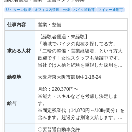
U・Iターン歓迎
オフィス内禁煙・分煙
バイク通勤可
マイカー通勤可
仕事内容
営業・整備
【経験者優遇・未経験】
「地域でバイクの職種を探してる方」
求める人材
「二輪の整備・営業経験者」という方大
歓迎です！女性スタッフも活躍中です。
当社では人柄と経験を重視した採用を行
っていますので、「バイクが好き！」
勤務地
大阪府東大阪市御厨中1-16-24
「営業・整備の仕事をしてみたい！」と
いう意欲のある方をお待ちしておりま
月給：220,370円〜
す。
※能力・スキルなどを考慮し決定しま
給与
す。
※固定残業代（14,870円～/10時間分）を
含みます。超過分は別途支給します。
固定残業の金額と時間は昇格等に伴い
〇要普通自動車免許
変更になることがあります。