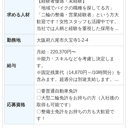
【経験者優遇・未経験】
「地域でバイクの職種を探してる方」
求める人材
「二輪の整備・営業経験者」という方大
歓迎です！女性スタッフも活躍中です。
当社では人柄と経験を重視した採用を行
っていますので、「バイクが好き！」
勤務地
大阪府八尾市久宝寺1-2-4
「営業・整備の仕事をしてみたい！」と
いう意欲のある方をお待ちしておりま
月給：220,370円〜
す。
※能力・スキルなどを考慮し決定しま
給与
す。
※固定残業代（14,870円～/10時間分）を
含みます。超過分は別途支給します。
固定残業の金額と時間は昇格等に伴い
〇要普通自動車免許
変更になることがあります。
〇大型二輪免許をお持ちの方（入社後の
応募資格
取得も可能です）
◆交通費支給（月35,000円まで）
〇整備士免許をお持ちの方も大歓迎で
◆昇給（年2回）
す！
◆管理者手当
◆資格手当