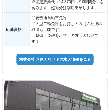
※固定残業代（14,870円～/10時間分）を
含みます。超過分は別途支給します。
固定残業の金額と時間は昇格等に伴い
〇要普通自動車免許
変更になることがあります。
〇大型二輪免許をお持ちの方（入社後の
応募資格
取得も可能です）
◆交通費支給（月35,000円まで）
〇整備士免許をお持ちの方も大歓迎で
◆昇給（年2回）
す！
◆管理者手当
◆資格手当
例）整備士3級5,000円、2級10,000
株式会社 八尾カワサキの求人情報を見る
円、1級15,000円
◆イベント手当
◆試用期間3ヶ月（待遇変更なし）
個別の相談がしやすいようにメンターを
付けてサポートします。残業がないよう
に上司が補助します。