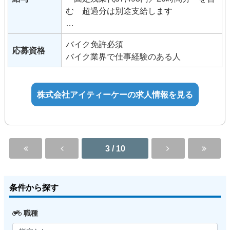
む 超過分は別途支給します
■昇給／年1回（定期昇給）
バイク免許必須
■業績賞与／年2回（12月、8月）
応募資格
バイク業界で仕事経験のある人
※定期昇給とは別途、年4回の人事考課
による昇給チャンスあり。
■試用期間3ヵ月（条件変更なし）
株式会社アイティーケーの求人情報を見る
■手当
通勤手当
役職手当
技能手当・資格手当
休日出勤手当
3 / 10
深夜手当
【アルバイト・パート】
条件から探す
時給：1,300円～2,000円
※経験者優遇、経験考慮
職種