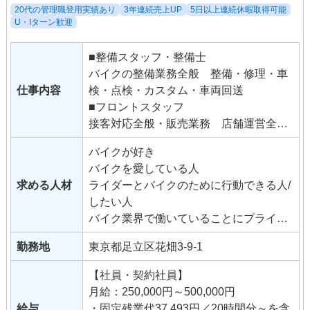
20代の管理職登用実績あり
3年連続売上UP
5日以上連続休暇取得可能
U・Iターン歓迎
■整備スタッフ・整備士
バイクの整備業務全般 整備・修理・車
仕事内容
検・点検・カスタム・車両回送
■フロントスタッフ
接客対応全般・販売業務 店舗運営全般
のマネジメント
バイクが好き
バイクを愛している人
求める人材
ライダーとバイクのために行動できる人/
したい人
バイク業界で働いていることにプライド
を持っている人/持ちたい人
勤務地
東京都足立区花畑3-9-1
イケてるバイク屋でやりたい人
【社員・契約社員】
月給：250,000円～500,000円
給与
・固定残業代37,493円／20時間分～を含