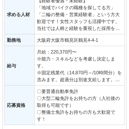
【経験者優遇・未経験】
「地域でバイクの職種を探してる方」
求める人材
「二輪の整備・営業経験者」という方大
歓迎です！女性スタッフも活躍中です。
当社では人柄と経験を重視した採用を行
っていますので、「バイクが好き！」
勤務地
大阪府大阪市鶴見区鶴見4-4-1
「営業・整備の仕事をしてみたい！」と
いう意欲のある方をお待ちしておりま
月給：220,370円〜
す。
※能力・スキルなどを考慮し決定しま
給与
す。
※固定残業代（14,870円～/10時間分）を
含みます。超過分は別途支給します。
固定残業の金額と時間は昇格等に伴い
〇要普通自動車免許
変更になることがあります。
〇大型二輪免許をお持ちの方（入社後の
応募資格
取得も可能です）
◆交通費支給（月35,000円まで）
〇整備士免許をお持ちの方も大歓迎で
◆昇給（年2回）
す！
◆管理者手当
◆資格手当