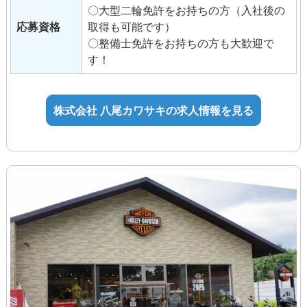
〇大型二輪免許をお持ちの方（入社後の
応募資格
取得も可能です）
◆交通費支給（月35,000円まで）
〇整備士免許をお持ちの方も大歓迎で
◆昇給（年2回）
す！
◆管理者手当
◆資格手当
例）整備士3級5,000円、2級10,000
株式会社 八尾カワサキの求人情報を見る
円、1級15,000円
◆イベント手当
◆試用期間3ヶ月（待遇変更なし）
個別の相談がしやすいようにメンターを
付けてサポートします。残業がないよう
に上司が補助します。