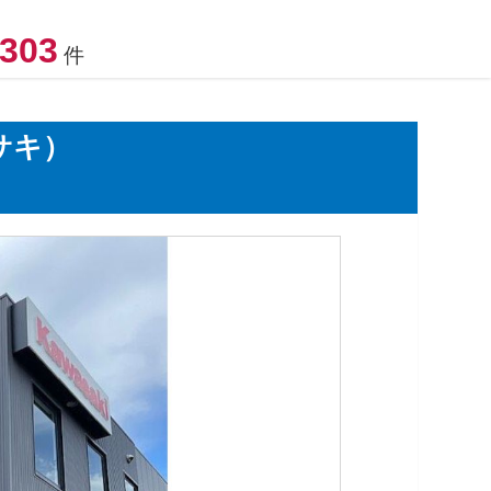
303
件
サキ）