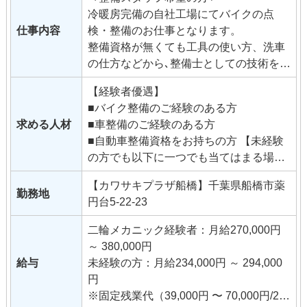
冷暖房完備の自社工場にてバイクの点
仕事内容
検・整備のお仕事となります。
整備資格が無くても工具の使い方、洗車
の仕方などから､整備士としての技術をイ
チから学んでみませんか？ ＜販売スタッ
【経験者優遇】
フ希望の方＞
■バイク整備のご経験のある方
店内での接客を中心にバイクの販売、保
求める人材
■車整備のご経験のある方
険業務他、整備以外のバイクショップの
■自動車整備資格をお持ちの方 【未経験
仕事全般となります。
の方でも以下に一つでも当てはまる場合
販売ノルマはありません。
はぜひご応募ください！】
販売経験が無くても来店される方はみん
【カワサキプラザ船橋】千葉県船橋市薬
■バイク大好き！
勤務地
なバイク好きなので話が弾みます。
円台5-22-23
■バイクが好きな人が好き！
カワサキ専門ディーラーとしてお客様の
■いろいろなバイクに触れたい！
バイクライフをサポートしていくお仕事
二輪メカニック経験者：月給270,000円
■まだバイクの免許を持っていないが、
です。
～ 380,000円
とにかくバイク大好き！ 二輪運転免許を
レアなバイクに出会えると店内の温度が
給与
未経験の方：月給234,000円 ～ 294,000
持っていない方でもやる気があれば大丈
一気にあがる､そんなバイク好きが集まっ
円
夫です。
ている会社です｡
※固定残業代（39,000円 〜 70,000円/28
仕事を通して成長していきたい方なら問