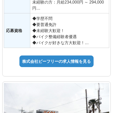
ている会社です｡
未経験の方：月給234,000円 ～ 294,000
バイクの知識が無くても販売には自身が
円
あるなど、他業種からの転職も歓迎しま
※固定残業代（39,000円 〜 70,000円/28
す。
◆学歴不問
時間）を含む
◆要普通免許
時間外労働の有無にかかわらず、固定
応募資格
◆未経験大歓迎！
残業代として支給し、
◆バイク整備経験者優遇
28時間を超える時間外労働は追加で支
◆バイクが好きな方大歓迎！
給。
未経験の方：年齢制限あり（32歳以下）
（法定内21時間、法定外7時間で算出）
年齢制限該当事由：キャリ
ア形成
株式会社ビーフリーの求人情報を見る
■手当
年齢制限の理由：長期勤続
通勤手当
によるキャリア形成を図るため（職務経
役職手当
験不問）
技能手当・資格手当
◆試用期間あり：3ヶ月（同条件）
【アルバイト・パート】
時給1,150円～