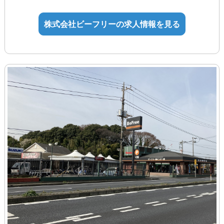
（法定内21時間、法定外7時間で算出）
年齢制限該当事由：キャリ
ア形成
株式会社ビーフリーの求人情報を見る
■手当
年齢制限の理由：長期勤続
通勤手当
によるキャリア形成を図るため（職務経
役職手当
験不問）
技能手当・資格手当
◆試用期間あり：3ヶ月（同条件）
【アルバイト・パート】
時給1,250円～