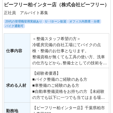
ビーフリー柏インター店（株式会社ビーフリー）
正社員 アルバイト募集
20代の管理職登用実績あり
U・Iターン歓迎
オフィス内禁煙・分煙
バイク通勤可
＜整備スタッフ希望の方＞
冷暖房完備の自社工場にてバイクの点
仕事内容
検・整備のお仕事となります。
整備資格が無くても工具の使い方、洗車
の仕方などから､整備士としての技術をイ
チから学んでみませんか？ ＜販売スタッ
【経験者優遇】
フ希望の方＞
■バイク整備のご経験のある方
店内での接客を中心にバイクの販売、保
求める人材
■車整備のご経験のある方
険業務他、整備以外のバイクショップの
■自動車整備資格をお持ちの方 【未経験
仕事全般となります。
の方でも以下に一つでも当てはまる場合
販売ノルマはありません。
はぜひご応募ください！】
販売経験が無くても来店される方はみん
【ビーフリー柏インター店】千葉県柏市
■バイク大好き！
勤務地
なバイク好きなので話が弾みます。