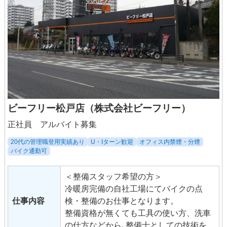
ビーフリー松戸店（株式会社ビーフリー）
正社員 アルバイト募集
20代の管理職登用実績あり
U・Iターン歓迎
オフィス内禁煙・分煙
バイク通勤可
＜整備スタッフ希望の方＞
冷暖房完備の自社工場にてバイクの点
仕事内容
検・整備のお仕事となります。
整備資格が無くても工具の使い方、洗車
の仕方などから､整備士としての技術をイ