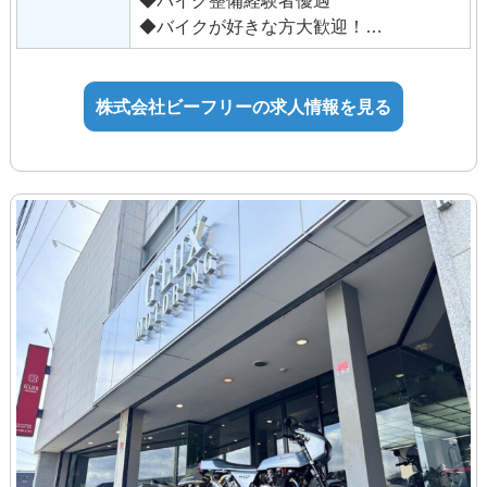
28時間を超える時間外労働は追加で支
◆バイクが好きな方大歓迎！
給。
未経験の方：年齢制限あり（32歳以下）
（法定内21時間、法定外7時間で算出）
年齢制限該当事由：キャリ
ア形成
株式会社ビーフリーの求人情報を見る
■手当
年齢制限の理由：長期勤続
通勤手当
によるキャリア形成を図るため（職務経
役職手当
験不問）
技能手当・資格手当
◆試用期間あり：3ヶ月（同条件）
【アルバイト・パート】
時給1,150円～