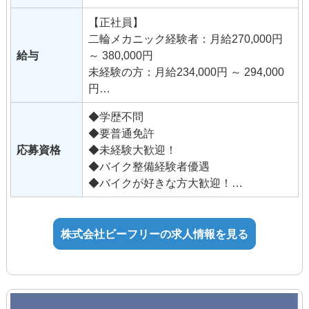
当社は国内外問わず､豊富な車種を扱って
■いろいろなバイクに触れたい！
います｡
【正社員】
■まだバイクの免許を持っていないが、
レアなバイクに出会えると店内の温度が
二輪メカニック経験者：月給270,000円
とにかくバイク大好き！ 仕事を通して成
一気にあがる､そんなバイク好きが集まっ
給与
～ 380,000円
長していきたい方なら問題ありません。
ている会社です｡
未経験の方：月給234,000円 ～ 294,000
バイクの知識が無くても販売には自身が
円
あるなど、他業種からの転職も歓迎しま
※固定残業代（39,000円 〜 70,000円/28
す。
◆学歴不問
時間）を含む
◆要普通免許
時間外労働の有無にかかわらず、固定
応募資格
◆未経験大歓迎！
残業代として支給し、
◆バイク整備経験者優遇
28時間を超える時間外労働は追加で支
◆バイクが好きな方大歓迎！
給。
未経験の方：年齢制限あり（32歳以下）
（法定内21時間、法定外7時間で算出）
年齢制限該当事由：キャリ
ア形成
株式会社ビーフリーの求人情報を見る
■手当
年齢制限の理由：長期勤続
通勤手当
によるキャリア形成を図るため（職務経
役職手当
験不問）
技能手当・資格手当