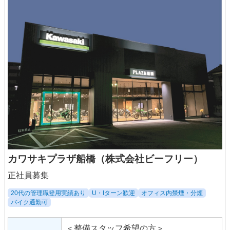
◆試用期間あり：3ヶ月（同条件）
【アルバイト・パート】
時給1,250円～
カワサキプラザ船橋（株式会社ビーフリー）
正社員募集
20代の管理職登用実績あり
U・Iターン歓迎
オフィス内禁煙・分煙
バイク通勤可
＜整備スタッフ希望の方＞