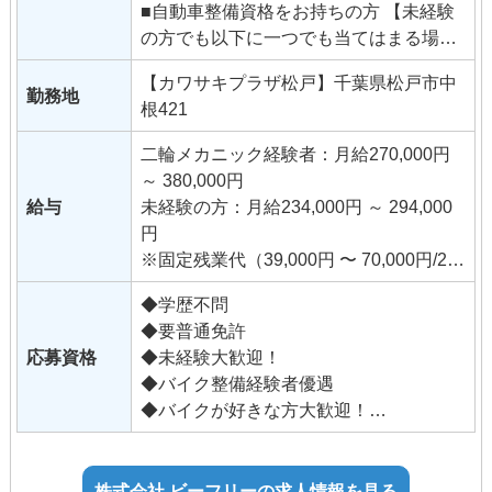
■自動車整備資格をお持ちの方 【未経験
仕事全般となります。
の方でも以下に一つでも当てはまる場合
販売ノルマはありません。
はぜひご応募ください！】
販売経験が無くても来店される方はみん
【カワサキプラザ松戸】千葉県松戸市中
■バイク大好き！
勤務地
なバイク好きなので話が弾みます。
根421
■バイクが好きな人が好き！
カワサキ専門ディーラーとしてお客様の
■いろいろなバイクに触れたい！
バイクライフをサポートしていくお仕事
二輪メカニック経験者：月給270,000円
■まだバイクの免許を持っていないが、
です。
～ 380,000円
とにかくバイク大好き！ 二輪運転免許を
レアなバイクに出会えると店内の温度が
給与
未経験の方：月給234,000円 ～ 294,000
持っていない方でもやる気があれば大丈
一気にあがる､そんなバイク好きが集まっ
円
夫です。
ている会社です｡
※固定残業代（39,000円 〜 70,000円/28
仕事を通して成長していきたい方なら問
時間）を含む
題ありません。
◆学歴不問
時間外労働の有無にかかわらず、固定
バイクの知識が無くても販売には自身が
◆要普通免許
残業代として支給し、
あるなど、他業種からの転職も歓迎しま
応募資格
◆未経験大歓迎！
28時間を超える時間外労働は追加で支
す。
◆バイク整備経験者優遇
給。
◆バイクが好きな方大歓迎！
（法定内21時間、法定外7時間で算出）
未経験の方：年齢制限あり（32歳以下）
年齢制限該当事由：キャリ
■手当
ア形成
株式会社 ビーフリーの求人情報を見る