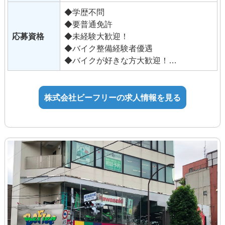
時間）を含む
題ありません。
◆学歴不問
時間外労働の有無にかかわらず、固定
バイクの知識が無くても販売には自身が
◆要普通免許
残業代として支給し、
あるなど、他業種からの転職も歓迎しま
応募資格
◆未経験大歓迎！
28時間を超える時間外労働は追加で支
す。
◆バイク整備経験者優遇
給。
◆バイクが好きな方大歓迎！
（法定内21時間、法定外7時間で算出）
未経験の方：年齢制限あり（32歳以下）
年齢制限該当事由：キャリ
■手当
ア形成
株式会社ビーフリーの求人情報を見る
通勤手当
年齢制限の理由：長期勤続
役職手当
によるキャリア形成を図るため（職務経
技能手当・資格手当
験不問）
◆試用期間あり：3ヶ月（同条件）