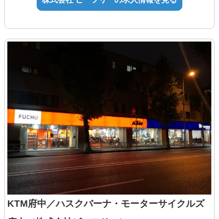
通勤手当
年齢制限の理由：長期勤続
役職手当
によるキャリア形成を図るため（職務経
技能手当・資格手当
験不問）
◆試用期間あり：3ヶ月（同条件）
KTM府中／ハスクバーナ・モーターサイクルズ