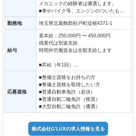
メカニックの経験者は優遇します。
30代が多く、アットホームな社内環境で
■車やバイク等、エンジンのついたもの
す。先輩メカニックが優しくお教えしま
に興味がある方
すので、未経験の方でも安心してくださ
勤務地
埼玉県北葛飾郡杉戸町堤根4371-1
■コツコツと地道な作業が好きな方
い。
■誰かのリクエストに応えたい、誰かの
まずはかんたんなオイル交換やボルトの
基本給：250,000円 〜 450,000円
ためなら頑張れるという方
増し締め、洗車などの作業から開始し、
残業代は別途支給
■人が喜ぶ顔を見る事が好きな方
慣れてきたら車検場へ車検の取得も先輩
給与
時間外労働賃金は全額支給します
方と行きましょう♪
ほとんど残業の無い環境ですので、プラ
■昇給（年1回）
イベートの時間もしっかり確保できま
■賞与（年2回）
■整備士資格をお持ちの方
す。 【ここだけ情報】
■整備士資格を取得したい方
営業時間外であれば、自分のバイクのカ
■試用期間
応募資格
■普通自動車免許（必須）
スタムもOK！
試用・研修期間：1～3ヶ月
■普通自動二輪免許（推奨）
試用・研修期間の条件：給与条件が異
■大型自動二輪免許（優遇）
なる
基本給：時給 1,150円 〜
株式会社G’LUXの求人情報を見る
■手当