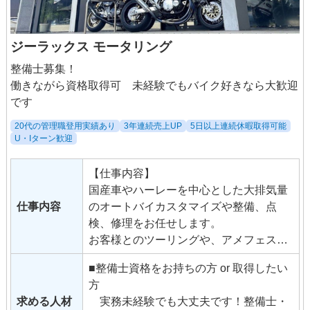
ジーラックス モータリング
整備士募集！
働きながら資格取得可 未経験でもバイク好きなら大歓迎
です
20代の管理職登用実績あり
3年連続売上UP
5日以上連続休暇取得可能
U・Iターン歓迎
【仕事内容】
国産車やハーレーを中心とした大排気量
仕事内容
のオートバイカスタマイズや整備、点
検、修理をお任せします。
お客様とのツーリングや、アメフェス等
イベントへの出店、ハーレー雑誌への掲
■整備士資格をお持ちの方 or 取得したい
載撮影など、通常では経験できないイベ
方
ントも盛りだくさん！オートバイ雑誌の
求める人材
実務未経験でも大丈夫です！整備士・
表紙も飾ります。 スタッフの年齢は20～