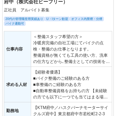
府中（株式会社ビーフリー）
正社員 アルバイト募集
20代の管理職登用実績あり
U・Iターン歓迎
オフィス内禁煙・分煙
バイク通勤可
＜整備スタッフ希望の方＞
冷暖房完備の自社工場にてバイクの点
仕事内容
検・整備のお仕事となります。
整備資格が無くても工具の使い方、洗車
の仕方などから､整備士としての技術をイ
チから学んでみませんか？ ＜販売スタッ
【経験者優遇】
フ希望の方＞
■バイク整備のご経験のある方
店内での接客を中心にバイクの販売、保
求める人材
■車整備のご経験のある方
険業務他、整備以外のバイクショップの
■自動車整備資格をお持ちの方 【未経験
仕事全般となります。
の方でも以下に一つでも当てはまる場合
販売ノルマはありません。
はぜひご応募ください！】
販売経験が無くても来店される方はみん
【KTM府中／ハスクバーナモーターサイ
■バイク大好き！
勤務地
なバイク好きなので話が弾みます。
クルズ府中】東京都府中市若松町2-2-3
■バイクが好きな人が好き！