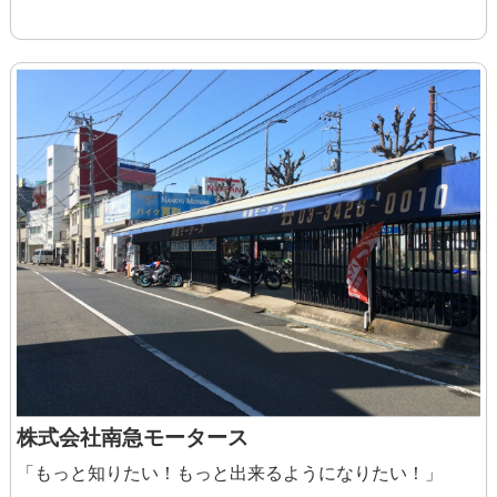
・通勤手当
・役職手当
・営業手当
・技能手当、資格手当
カスタムの注文を受けカスタマイズをし
たり、整備注文を受け整備をしたら 1万
円／1台 のインセンティブを支給！
■モデル年収
◎未経験/入社1年半：464万円=月給25万
円+インセンティブ144万円+賞与20万円
◎経験者/入社3年目：572万円=月給30万
円+インセンティブ192万円+賞与20万円
株式会社南急モータース
「もっと知りたい！もっと出来るようになりたい！」