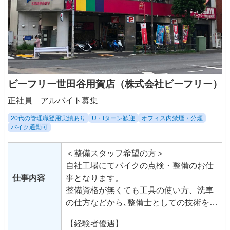
ビーフリー世田谷用賀店（株式会社ビーフリー）
正社員 アルバイト募集
20代の管理職登用実績あり
U・Iターン歓迎
オフィス内禁煙・分煙
バイク通勤可
＜整備スタッフ希望の方＞
自社工場にてバイクの点検・整備のお仕
仕事内容
事となります。
整備資格が無くても工具の使い方、洗車
の仕方などから､整備士としての技術をイ
チから学んでみませんか？ ＜販売スタッ
【経験者優遇】
フ希望の方＞