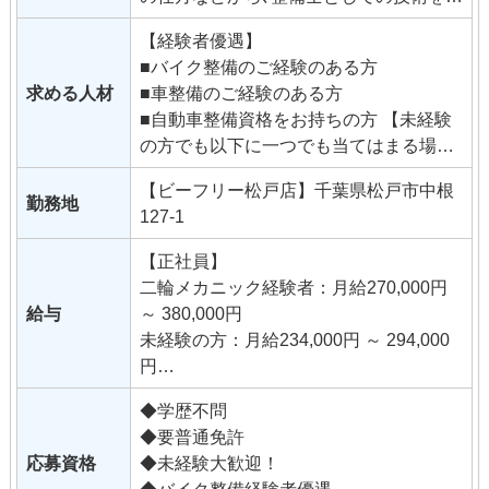
チから学んでみませんか？ ＜販売スタッ
【経験者優遇】
フ希望の方＞
■バイク整備のご経験のある方
店内での接客を中心にバイクの販売、保
求める人材
■車整備のご経験のある方
険業務他、整備以外のバイクショップの
■自動車整備資格をお持ちの方 【未経験
仕事全般となります。
の方でも以下に一つでも当てはまる場合
販売ノルマはありません。
はぜひご応募ください！】
販売経験が無くても来店される方はみん
【ビーフリー松戸店】千葉県松戸市中根
■バイク大好き！
勤務地
なバイク好きなので話が弾みます。
127-1
■バイクが好きな人が好き！
当社は国内外問わず､豊富な車種を扱って
■いろいろなバイクに触れたい！
います｡
【正社員】
■まだバイクの免許を持っていないが、
レアなバイクに出会えると店内の温度が
二輪メカニック経験者：月給270,000円
とにかくバイク大好き！ 二輪運転免許を
一気にあがる､そんなバイク好きが集まっ
給与
～ 380,000円
持っていない方でもやる気があれば大丈
ている会社です｡
未経験の方：月給234,000円 ～ 294,000
夫です。
円
仕事を通して成長していきたい方なら問
※固定残業代（39,000円 〜 70,000円/28
題ありません。
◆学歴不問
時間）を含む
バイクの知識が無くても販売には自身が
◆要普通免許
時間外労働の有無にかかわらず、固定
あるなど、他業種からの転職も歓迎しま
応募資格
◆未経験大歓迎！
残業代として支給し、
す。
◆バイク整備経験者優遇