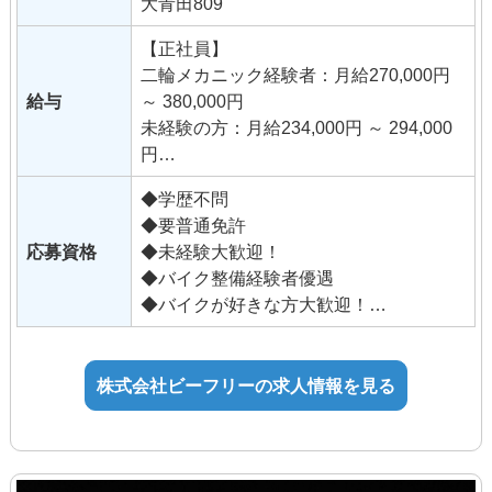
大青田809
■バイクが好きな人が好き！
当社は国内外問わず､豊富な車種を扱って
■いろいろなバイクに触れたい！
います｡
【正社員】
■まだバイクの免許を持っていないが、
レアなバイクに出会えると店内の温度が
二輪メカニック経験者：月給270,000円
とにかくバイク大好き！ 二輪運転免許を
一気にあがる､そんなバイク好きが集まっ
給与
～ 380,000円
持っていない方でもやる気があれば大丈
ている会社です｡
未経験の方：月給234,000円 ～ 294,000
夫です。
円
仕事を通して成長していきたい方なら問
※固定残業代（39,000円 〜 70,000円/28
題ありません。
◆学歴不問
時間）を含む
バイクの知識が無くても販売には自身が
◆要普通免許
時間外労働の有無にかかわらず、固定
あるなど、他業種からの転職も歓迎しま
応募資格
◆未経験大歓迎！
残業代として支給し、
す。
◆バイク整備経験者優遇
28時間を超える時間外労働は追加で支
◆バイクが好きな方大歓迎！
給。
未経験の方：年齢制限あり（32歳以下）
（法定内21時間、法定外7時間で算出）
年齢制限該当事由：キャリ
ア形成
株式会社ビーフリーの求人情報を見る
■手当
年齢制限の理由：長期勤続
通勤手当
によるキャリア形成を図るため（職務経
役職手当
験不問）
技能手当・資格手当