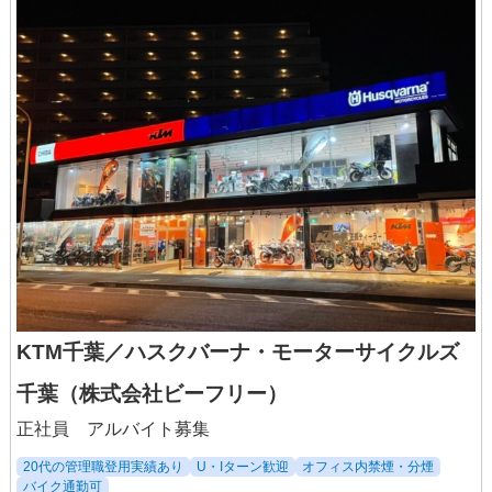
◆試用期間あり：3ヶ月（同条件）
【アルバイト・パート】
時給1,150円～
KTM千葉／ハスクバーナ・モーターサイクルズ
千葉（株式会社ビーフリー）
正社員 アルバイト募集
20代の管理職登用実績あり
U・Iターン歓迎
オフィス内禁煙・分煙
バイク通勤可