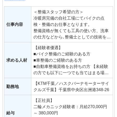
＜整備スタッフ希望の方＞
冷暖房完備の自社工場にてバイクの点
仕事内容
検・整備のお仕事となります。
整備資格が無くても工具の使い方、洗車
の仕方などから､整備士としての技術をイ
チから学んでみませんか？ ＜販売スタッ
【経験者優遇】
フ希望の方＞
■バイク整備のご経験のある方
店内での接客を中心にバイクの販売、保
求める人材
■車整備のご経験のある方
険業務他、整備以外のバイクショップの
■自動車整備資格をお持ちの方 【未経験
仕事全般となります。
の方でも以下に一つでも当てはまる場合
販売ノルマはありません。
はぜひご応募ください！】
販売経験が無くても来店される方はみん
【KTM千葉／ハスクバーナモーターサイ
■バイク大好き！
勤務地
なバイク好きなので話が弾みます。
クルズ千葉】千葉県中央区出洲港348-26
■バイクが好きな人が好き！
当社は国内外問わず､豊富な車種を扱って
■いろいろなバイクに触れたい！
います｡
【正社員】
■まだバイクの免許を持っていないが、
レアなバイクに出会えると店内の温度が
二輪メカニック経験者：月給270,000円
とにかくバイク大好き！ 仕事を通して成
一気にあがる､そんなバイク好きが集まっ
給与
～ 380,000円
長していきたい方なら問題ありません。