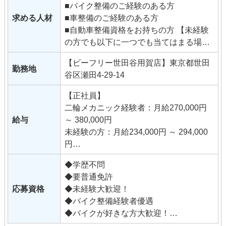
■バイク整備のご経験のある方
店内での接客を中心にバイクの販売、保
求める人材
■車整備のご経験のある方
険業務他、整備以外のバイクショップの
■自動車整備資格をお持ちの方 【未経験
仕事全般となります。
の方でも以下に一つでも当てはまる場合
販売ノルマはありません。
はぜひご応募ください！】
販売経験が無くても来店される方はみん
【ビーフリー世田谷用賀店】東京都世田
■バイク大好き！
勤務地
なバイク好きなので話が弾みます。
谷区瀬田4-29-14
■バイクが好きな人が好き！
当社は国内外問わず､豊富な車種を扱って
■いろいろなバイクに触れたい！
います｡
【正社員】
■まだバイクの免許を持っていないが、
レアなバイクに出会えると店内の温度が
二輪メカニック経験者：月給270,000円
とにかくバイク大好き！ 二輪運転免許を
一気にあがる､そんなバイク好きが集まっ
給与
～ 380,000円
持っていない方でもやる気があれば大丈
ている会社です｡
未経験の方：月給234,000円 ～ 294,000
夫です。
円
仕事を通して成長していきたい方なら問
※固定残業代（39,000円 〜 70,000円/28
題ありません。
◆学歴不問
時間）を含む
バイクの知識が無くても販売には自身が
◆要普通免許
時間外労働の有無にかかわらず、固定
あるなど、他業種からの転職も歓迎しま
応募資格
◆未経験大歓迎！
残業代として支給し、
す。
◆バイク整備経験者優遇
28時間を超える時間外労働は追加で支
◆バイクが好きな方大歓迎！
給。
未経験の方：年齢制限あり（32歳以下）