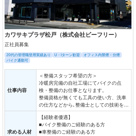
カワサキプラザ松戸（株式会社ビーフリー）
正社員募集
20代の管理職登用実績あり
U・Iターン歓迎
オフィス内禁煙・分煙
バイク通勤可
＜整備スタッフ希望の方＞
冷暖房完備の自社工場にてバイクの点
仕事内容
検・整備のお仕事となります。
整備資格が無くても工具の使い方、洗車
の仕方などから､整備士としての技術をイ
チから学んでみませんか？ ＜販売スタッ
【経験者優遇】
フ希望の方＞
■バイク整備のご経験のある方
店内での接客を中心にバイクの販売、保
求める人材
■車整備のご経験のある方
険業務他、整備以外のバイクショップの