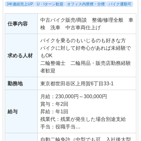
3年連続売上UP
U・Iターン歓迎
オフィス内禁煙・分煙
バイク通勤可
中古バイク販売/商談 整備/修理全般 車
仕事内容
検 洗車 中古車両仕上げ
バイクを乗るのもいじるのも好きな方
バイクに対して好奇心があれば未経験で
求める人材
もOK
二輪整備士 二輪用品・販売店勤務経験
者歓迎
勤務地
東京都世田谷区上用賀6丁目33-1
月給：230,000円～300,000円
賞与：年2回
給与
昇給：年1回
残業代：残業が発生した場合別途支給
手当：役職手当
試用期間：3か月（条件変更なし）
自動二輪免許（中型でも可 入社後大型