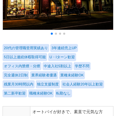
20代の管理職登用実績あり
3年連続売上UP
5日以上連続休暇取得可能
U・Iターン歓迎
オフィス内禁煙・分煙
中途入社5割以上
学歴不問
完全週休2日制
業界経験者優遇
業種未経験OK
残業月30時間以内
独立支援制度
社会人経験20年以上歓迎
第二新卒歓迎
職種未経験OK
転勤なし
オートバイが好きで、素直で元気な方