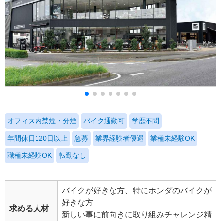
オフィス内禁煙・分煙
バイク通勤可
学歴不問
年間休日120日以上
急募
業界経験者優遇
業種未経験OK
職種未経験OK
転勤なし
バイクが好きな方、特にホンダのバイクが
好きな方
求める人材
新しい事に前向きに取り組みチャレンジ精