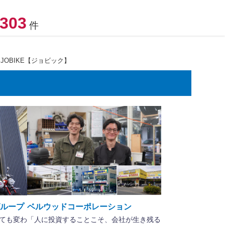
303
件
JOBIKE【ジョビック】