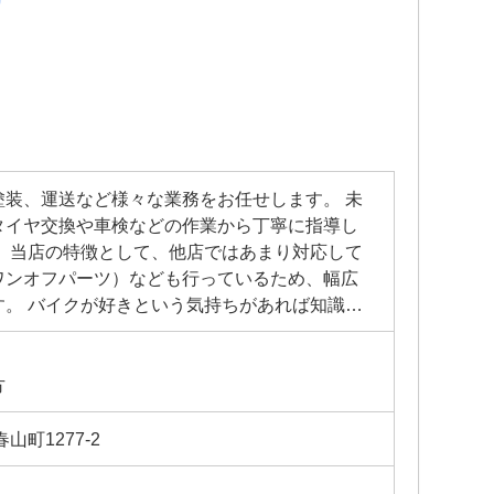
塗装、運送など様々な業務をお任せします。 未
タイヤ交換や車検などの作業から丁寧に指導し
。 当店の特徴として、他店ではあまり対応して
ワンオフパーツ）なども行っているため、幅広
す。 バイクが好きという気持ちがあれば知識や
ていきましょう！ 経験者の方ももちろん歓迎で
方
していただけます。
山町1277-2