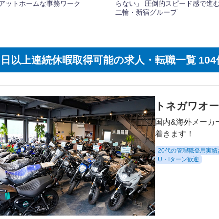
5日以上連続休暇取得可能の求人・転職一覧 104
トネガワオー
国内&海外メーカ
着きます！
20代の管理職登用実績
U・Iターン歓迎