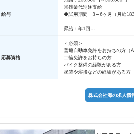
※残業代別途支給
給与
◆試用期間：3～6ヶ月（月給183
昇給：年1回
賞与：年2回（業績による）
＜必須＞
手当：
普通自動車免許をお持ちの方（A
通勤手当
応募資格
二輪免許をお持ちの方
営業手当
バイク整備の経験がある方
技能手当・資格手当
塗装や溶接などの経験がある方
歩合給
株式会社海の求人情