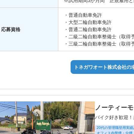
※試用期間3か月間 正規雇用と
賞与：年2回（業績に連動する）
・普通自動車免許
手当：通勤手当、役職手当、営
・大型二輪自動車免許
応募資格
・普通二輪自動車免許
・二級二輪自動車整備士（取得
・三級二輪自動車整備士（取得
トネガワオート株式会社の
ノーティーモ
バイク好き歓迎！
20代の管理職登用実績
オフィス内禁煙・分煙