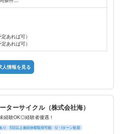
同条件
業手当
予定あれば可）
予定あれば可）
求人情報を見る
ーターサイクル（株式会社海）
未経験OK◎経験者優遇！
あり
5日以上連続休暇取得可能
U・Iターン歓迎