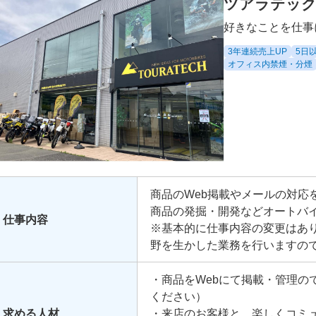
ツアラテック
好きなことを仕事
3年連続売上UP
5日
オフィス内禁煙・分煙
商品のWeb掲載やメールの対応
商品の発掘・開発などオートバ
仕事内容
※基本的に仕事内容の変更はあり
野を生かした業務を行いますの
・商品をWebにて掲載・管理の
ください）
求める人材
・来店のお客様と、楽しくコミ