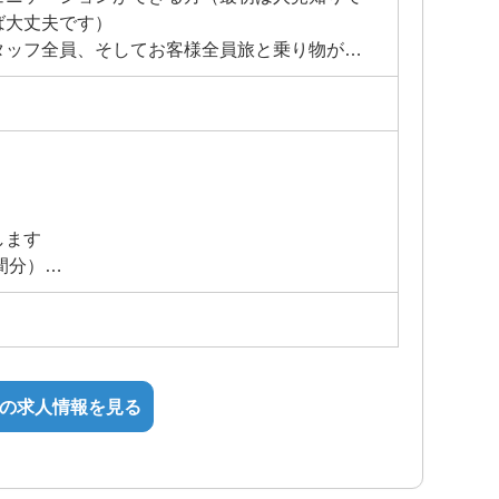
ば大丈夫です）
タッフ全員、そしてお客様全員旅と乗り物が好
る方（イベントを開催するごとに新しい発見が
は是非応募してください。
します
時間分）
の求人情報を見る