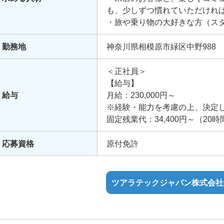
も、少しずつ慣れていただけれ
・旅や乗り物の大好きな方（ス
きな人たちです）
・イベント企画や開催を楽しめ
勤務地
神奈川県相模原市緑区中野988
あります）
※どれか一つでも当てはまる方
＜正社員＞
【給与】
給与
月給：230,000円～
※経験・能力を考慮の上、決定
固定残業代：34,400円～（20
※上記月給には含まず
応募資格
原付免許
【賞与】
年2回（業績による）
ツアラテックジャパン株式会社
【諸手当】
・通勤手当
・住宅手当